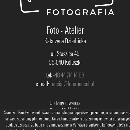
Foto - Atelier
Katarzyna Dzierbicka
ul. Staszica 45
95-040 Koluszki
tel:
+48 44 714 14 68
e-mail:
musial@fotomencel.pl
Godziny otwarcia
00
00
Pn-pt. 10.
-17.
Szanowni Państwo, w celu świadczenia usług na najwyższym poziomie, w ramach nasze
00
00
Sobota 10.
-13.
serwisu stosujemy pliki cookies. Korzystanie z witryny bez zmiany ustawień dotyczącyc
cookies oznacza, że będą one zamieszczane w Państwa urządzeniu końcowym. Jeśli ni
Niedziela na zamówienie